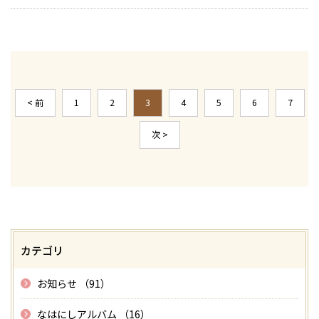
< 前
1
2
3
4
5
6
7
次 >
カテゴリ
お知らせ （91）
なはにしアルバム （16）