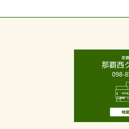
那
那覇西
098-8
地