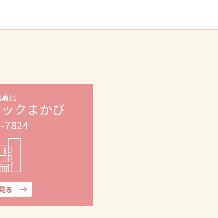
真嘉比
ニックまかび
4-7824
見る