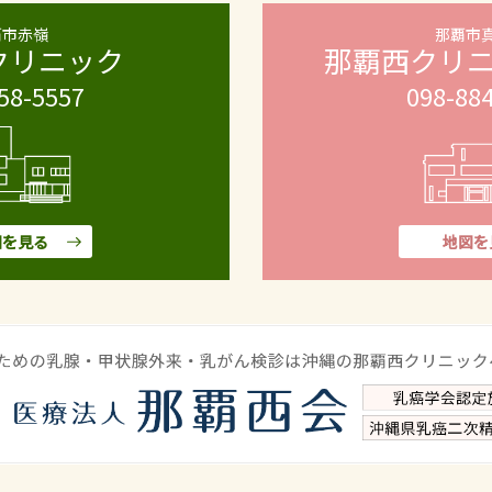
覇市赤嶺
那覇市
クリニック
那覇西クリ
58-5557
098-88
図を見る
地図を