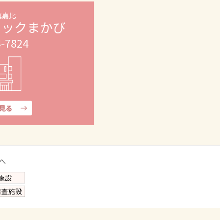
真嘉比
ニックまかび
4-7824
見る