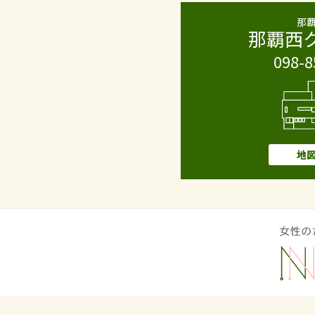
那
那覇西
098-8
地