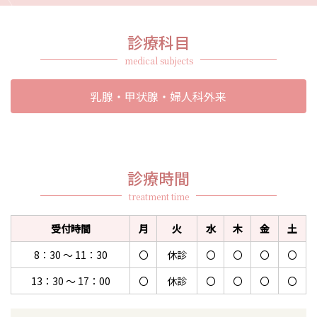
診療科目
medical subjects
乳腺・甲状腺・婦人科外来
診療時間
treatment time
受付時間
月
火
水
木
金
土
8：30 ～ 11：30
〇
休診
〇
〇
〇
〇
13：30 ～ 17：00
〇
休診
〇
〇
〇
〇