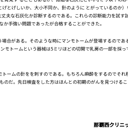
とげとげしいか、大小不同か、針のように とがっているのか）
大丈夫な石灰化か診断するのである。これらの診断能力を試す
かなか手強い問題であったが合格することができた。
う場合がある。そのような時にマンモトームが登場するのであ
マンモトームという器械は5ミリほどの切開で乳房の一部を採っ
モトームの針をを刺すのである。もちろん麻酔をするのでそれ
たものだ。先日検査をした方はほんとの初期のがんを見つける
那覇西クリニ