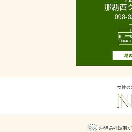
那覇西
098-8
地
沖縄県妊娠期が