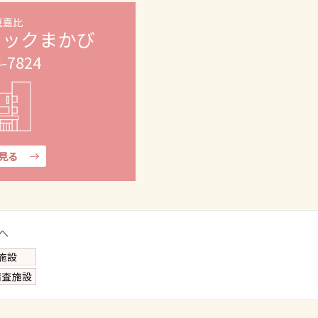
真嘉比
ニックまかび
4-7824
見る