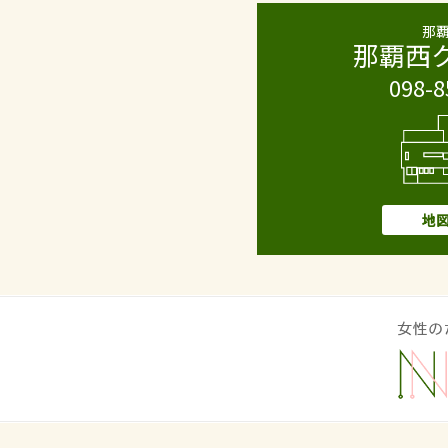
那
那覇西
098-8
地