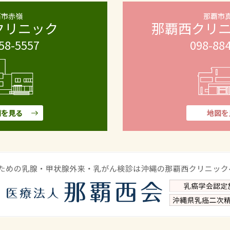
覇市赤嶺
那覇市
クリニック
那覇西クリ
58-5557
098-88
図を見る
地図を