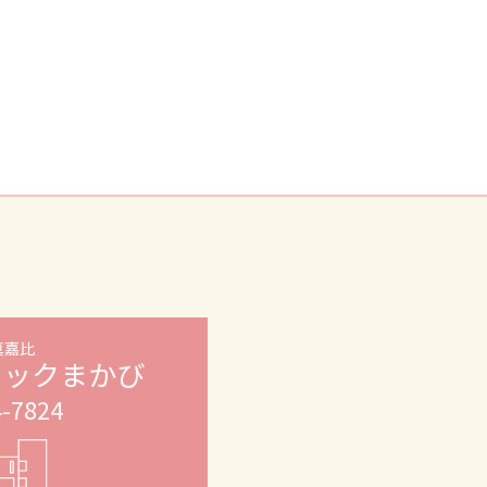
真嘉比
ニックまかび
4-7824