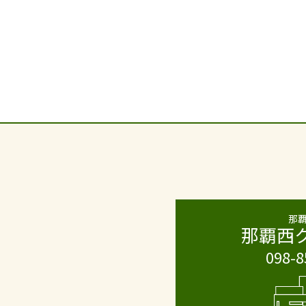
那
那覇西
098-8