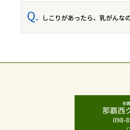
しこりがあったら、乳がんな
那
那覇西
098-8