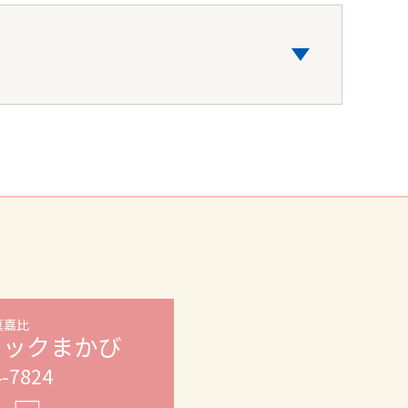
真嘉比
ニックまかび
4-7824