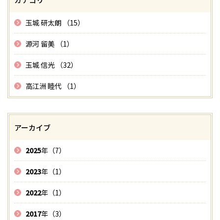
玉城 研太朗 （15）
源河 留美 （1）
玉城 信光 （32）
高江洲 睦代 （1）
アーカイブ
2025
年（7）
2023
年（1）
2022
年（1）
2017
年（3）