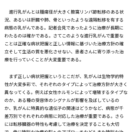
進行乳がんとは腫瘍径が大きく腋窩リンパ節転移のある状
況、あるいは肝臓や肺、骨といったような遠隔転移を有する
病態の乳がんである。記者会見であったように治療が長期に
わたるのは確かである。さてこのような進行乳がんで重要な
ことは正確な病状把握と正しい情報に基づいた治療方針の確
立そして生活の質を悪化させない、患者さんに寄り添った治
療を行っていくことが大変重要である。
まず正しい病状把握というとこだが、乳がんは生物学的特
性が大変多彩で、それぞれのタイプによって治療方針が大きく
異なってくる。例えば女性ホルモンによって増殖するタイプな
のか、ある種の受容体のシグナルが影響を及ぼしているの
か、乳がんに特異的な遺伝子の関連はどうかなど、病態が千
差万別でそれぞれの病態に対応した治療が重要である。さら
には転移臓器の特性も考慮して治療を決定することも大切
で、骨に特別な治療や脳へのアプローチなどもまた特別な治