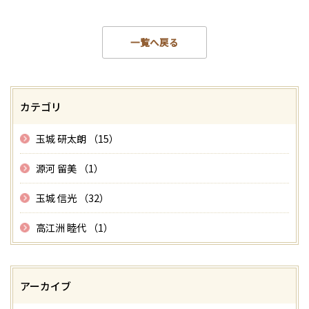
一覧へ戻る
カテゴリ
玉城 研太朗 （15）
源河 留美 （1）
玉城 信光 （32）
高江洲 睦代 （1）
アーカイブ