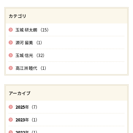
カテゴリ
玉城 研太朗 （15）
源河 留美 （1）
玉城 信光 （32）
高江洲 睦代 （1）
アーカイブ
2025
年（7）
2023
年（1）
2022
年（1）