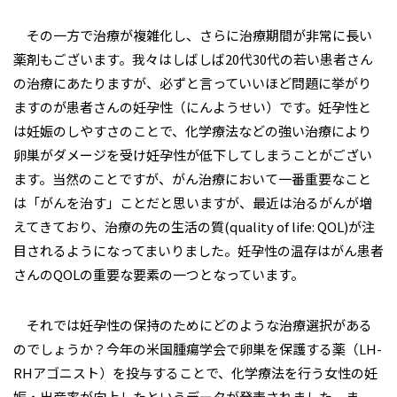
その一方で治療が複雑化し、さらに治療期間が非常に長い
薬剤もございます。我々はしばしば20代30代の若い患者さん
の治療にあたりますが、必ずと言っていいほど問題に挙がり
ますのが患者さんの妊孕性（にんようせい）です。妊孕性と
は妊娠のしやすさのことで、化学療法などの強い治療により
卵巣がダメージを受け妊孕性が低下してしまうことがござい
ます。当然のことですが、がん治療において一番重要なこと
は「がんを治す」ことだと思いますが、最近は治るがんが増
えてきており、治療の先の生活の質(quality of life: QOL)が注
目されるようになってまいりました。妊孕性の温存はがん患者
さんのQOLの重要な要素の一つとなっています。
それでは妊孕性の保持のためにどのような治療選択がある
のでしょうか？今年の米国腫瘍学会で卵巣を保護する薬（LH-
RHアゴニスト）を投与することで、化学療法を行う女性の妊
娠・出産率が向上したというデータが発表されました。ま