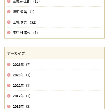
玉城 研太朗 （15）
源河 留美 （1）
玉城 信光 （32）
高江洲 睦代 （1）
アーカイブ
2025
年（7）
2023
年（1）
2022
年（1）
2017
年（3）
2016
年（3）