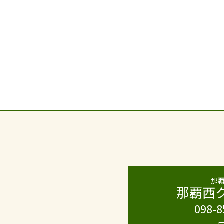
那
那覇西
098-8