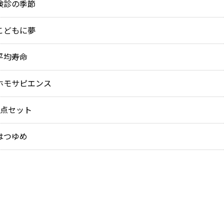
 検診の季節
 こどもに夢
 平均寿命
8 ホモサピエンス
 3点セット
 はつゆめ