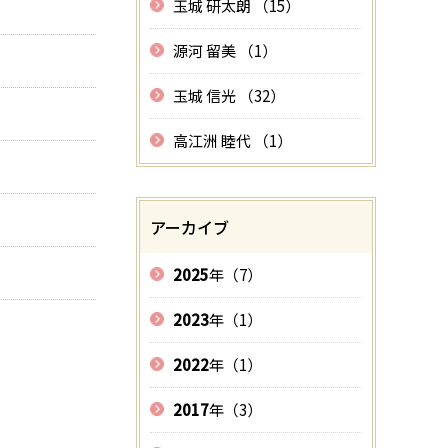
玉城 研太朗 （15）
源河 留美 （1）
玉城 信光 （32）
高江洲 睦代 （1）
アーカイブ
2025
年（7）
2023
年（1）
2022
年（1）
2017
年（3）